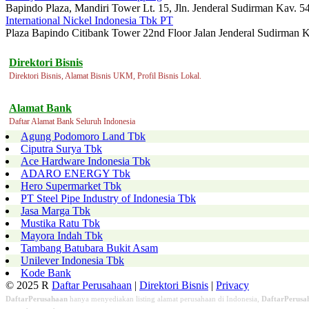
Bapindo Plaza, Mandiri Tower Lt. 15, Jln. Jenderal Sudirman Kav. 54
International Nickel Indonesia Tbk PT
Plaza Bapindo Citibank Tower 22nd Floor Jalan Jenderal Sudirman K
Direktori Bisnis
Direktori Bisnis, Alamat Bisnis UKM, Profil Bisnis Lokal.
Alamat Bank
Daftar Alamat Bank Seluruh Indonesia
Agung Podomoro Land Tbk
Ciputra Surya Tbk
Ace Hardware Indonesia Tbk
ADARO ENERGY Tbk
Hero Supermarket Tbk
PT Steel Pipe Industry of Indonesia Tbk
Jasa Marga Tbk
Mustika Ratu Tbk
Mayora Indah Tbk
Tambang Batubara Bukit Asam
Unilever Indonesia Tbk
Kode Bank
© 2025 R
Daftar Perusahaan
|
Direktori Bisnis
|
Privacy
DaftarPerusahaan
hanya menyediakan listing alamat perusahaan di Indonesia,
DaftarPerusa