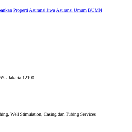
bankan
Properti
Asuransi Jiwa
Asuransi Umum
BUMN
55 - Jakarta 12190
ing, Well Stimulation, Casing dan Tubing Services