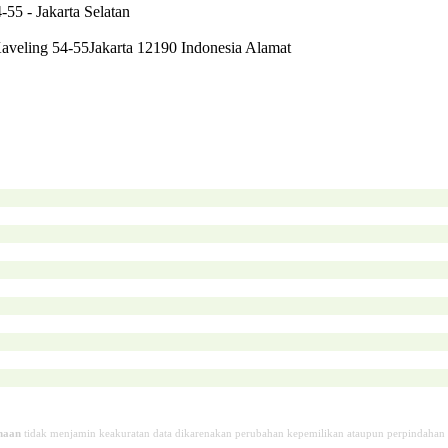
-55 - Jakarta Selatan
aveling 54-55Jakarta 12190 Indonesia Alamat
haan
tidak menjamin keakuratan data dikarenakan perubahan kepemilikan ataupun perpindahan 