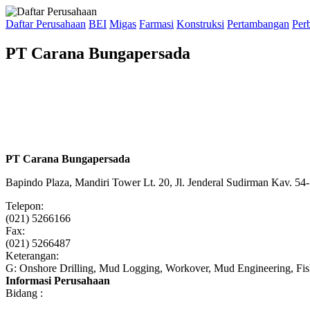
Daftar Perusahaan
BEI
Migas
Farmasi
Konstruksi
Pertambangan
Per
PT Carana Bungapersada
PT Carana Bungapersada
Bapindo Plaza, Mandiri Tower Lt. 20, Jl. Jenderal Sudirman Kav. 54-
Telepon:
(021) 5266166
Fax:
(021) 5266487
Keterangan:
G: Onshore Drilling, Mud Logging, Workover, Mud Engineering, Fish
Informasi Perusahaan
Bidang :