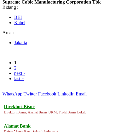
Supreme Cable Manufacturing Corporation Tbk
Bidang :
BEI
Kabel
Area :
Jakarta
1
2
next ›
last »
WhatsApp
Twitter
Facebook
LinkedIn
Email
Direktori Bisnis
Direktori Bisnis, Alamat Bisnis UKM, Profil Bisnis Lokal.
Alamat Bank
Daftar Alamat Bank Seluruh Indonesia