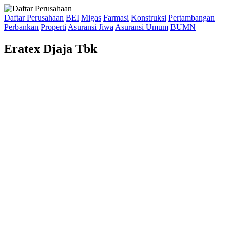
Daftar Perusahaan
BEI
Migas
Farmasi
Konstruksi
Pertambangan
Perbankan
Properti
Asuransi Jiwa
Asuransi Umum
BUMN
Eratex Djaja Tbk