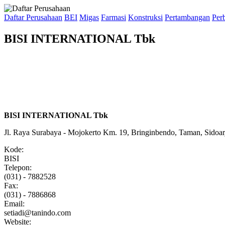
Daftar Perusahaan
BEI
Migas
Farmasi
Konstruksi
Pertambangan
Per
BISI INTERNATIONAL Tbk
BISI INTERNATIONAL Tbk
Jl. Raya Surabaya - Mojokerto Km. 19, Bringinbendo, Taman, Sidoa
Kode:
BISI
Telepon:
(031) - 7882528
Fax:
(031) - 7886868
Email:
setiadi@tanindo.com
Website: