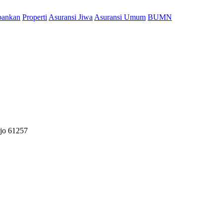
bankan
Properti
Asuransi Jiwa
Asuransi Umum
BUMN
rjo 61257