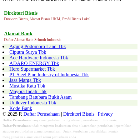
Direktori Bisnis
Direktori Bisnis, Alamat Bisnis UKM, Profil Bisnis Lokal.
Alamat Bank
Daftar Alamat Bank Seluruh Indonesia
Agung Podomoro Land Tbk
Ciputra Surya Tbk
Ace Hardware Indonesia Tbk
ADARO ENERGY Tbk
Hero Supermarket Tbk
PT Steel Pipe Industry of Indonesia Tbk
Jasa Marga Tbk
Mustika Ratu Tbk
Mayora Indah Tbk
Tambang Batubara Bukit Asam
Unilever Indonesia Tbk
Kode Bank
© 2025 R
Daftar Perusahaan
|
Direktori Bisnis
|
Privacy
DaftarPerusahaan
hanya menyediakan listing alamat perusahaan di Indonesia,
DaftarPerusahaan
tidak menjamin keakuratan data dikarenakan perubahan kepemilikan
ataupun perpindahan alamat perusahaan. Untuk Perubahan data silahkan kontak
menggunakan alamat email resmi perusahaan anda.