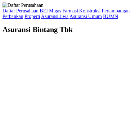
Daftar Perusahaan
BEI
Migas
Farmasi
Konstruksi
Pertambangan
Perbankan
Properti
Asuransi Jiwa
Asuransi Umum
BUMN
Asuransi Bintang Tbk