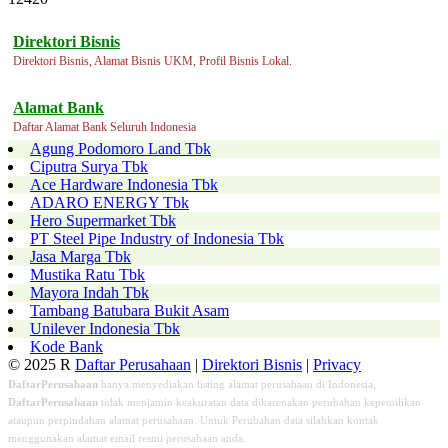
Direktori Bisnis
Direktori Bisnis, Alamat Bisnis UKM, Profil Bisnis Lokal.
Alamat Bank
Daftar Alamat Bank Seluruh Indonesia
Agung Podomoro Land Tbk
Ciputra Surya Tbk
Ace Hardware Indonesia Tbk
ADARO ENERGY Tbk
Hero Supermarket Tbk
PT Steel Pipe Industry of Indonesia Tbk
Jasa Marga Tbk
Mustika Ratu Tbk
Mayora Indah Tbk
Tambang Batubara Bukit Asam
Unilever Indonesia Tbk
Kode Bank
© 2025 R
Daftar Perusahaan
|
Direktori Bisnis
|
Privacy
DaftarPerusahaan
hanya menyediakan listing alamat perusahaan di Indonesia,
DaftarPerusahaan
tidak menjamin keakuratan data dikarenakan perubahan kepemilikan
ataupun perpindahan alamat perusahaan. Untuk Perubahan data silahkan kontak
menggunakan alamat email resmi perusahaan anda.