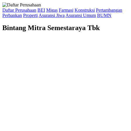
Daftar Perusahaan
BEI
Migas
Farmasi
Konstruksi
Pertambangan
Perbankan
Properti
Asuransi Jiwa
Asuransi Umum
BUMN
Bintang Mitra Semestaraya Tbk