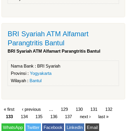
BRI Syariah ATM Alfamart
Parangtritis Bantul
BRI Syariah ATM Alfamart Parangtritis Bantul
Nama Bank :
BRI Syariah
Provinsi :
Yogyakarta
Wilayah :
Bantul
« first
‹ previous
…
129
130
131
132
133
134
135
136
137
next ›
last »
WhatsApp
Twitter
Facebook
LinkedIn
Email