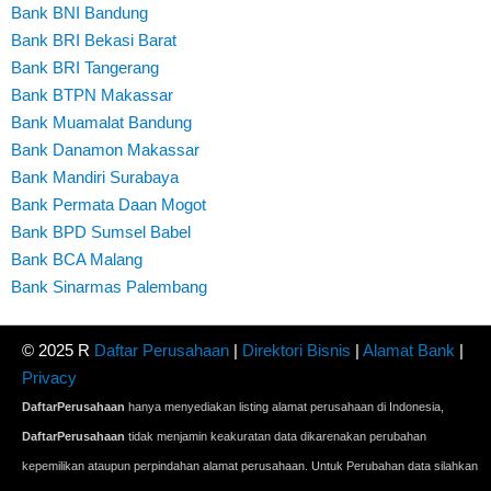
Bank BNI Bandung
Bank BRI Bekasi Barat
Bank BRI Tangerang
Bank BTPN Makassar
Bank Muamalat Bandung
Bank Danamon Makassar
Bank Mandiri Surabaya
Bank Permata Daan Mogot
Bank BPD Sumsel Babel
Bank BCA Malang
Bank Sinarmas Palembang
© 2025 R
Daftar Perusahaan
|
Direktori Bisnis
|
Alamat Bank
|
Privacy
DaftarPerusahaan
hanya menyediakan listing alamat perusahaan di Indonesia,
DaftarPerusahaan
tidak menjamin keakuratan data dikarenakan perubahan
kepemilikan ataupun perpindahan alamat perusahaan. Untuk Perubahan data silahkan