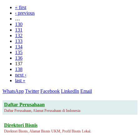
« first
‹ previous
…
130
131
132
133
134
135
136
137
138
next ›
last »
WhatsApp
Twitter
Facebook
LinkedIn
Email
Daftar Perusahaan
Daftar Perusahaan, Alamat Perusahaan di Indonesia
Direktori Bisnis
Direktori Bisnis, Alamat Bisnis UKM, Profil Bisnis Lokal.