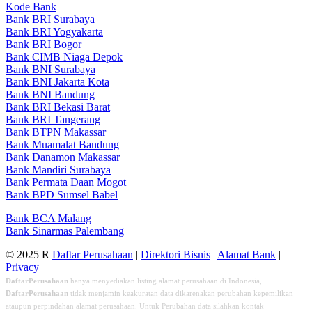
Kode Bank
Bank BRI Surabaya
Bank BRI Yogyakarta
Bank BRI Bogor
Bank CIMB Niaga Depok
Bank BNI Surabaya
Bank BNI Jakarta Kota
Bank BNI Bandung
Bank BRI Bekasi Barat
Bank BRI Tangerang
Bank BTPN Makassar
Bank Muamalat Bandung
Bank Danamon Makassar
Bank Mandiri Surabaya
Bank Permata Daan Mogot
Bank BPD Sumsel Babel
Bank BCA Malang
Bank Sinarmas Palembang
© 2025 R
Daftar Perusahaan
|
Direktori Bisnis
|
Alamat Bank
|
Privacy
DaftarPerusahaan
hanya menyediakan listing alamat perusahaan di Indonesia,
DaftarPerusahaan
tidak menjamin keakuratan data dikarenakan perubahan kepemilikan
ataupun perpindahan alamat perusahaan. Untuk Perubahan data silahkan kontak