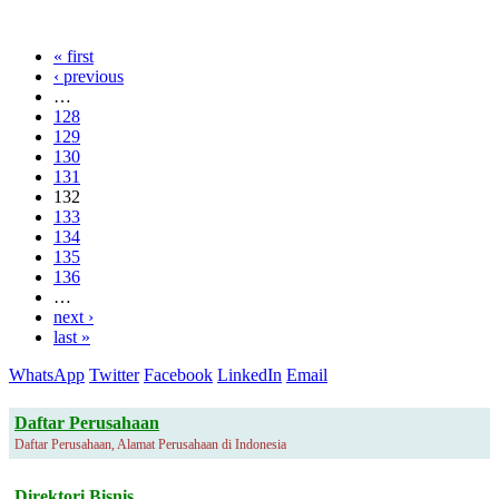
« first
‹ previous
…
128
129
130
131
132
133
134
135
136
…
next ›
last »
WhatsApp
Twitter
Facebook
LinkedIn
Email
Daftar Perusahaan
Daftar Perusahaan, Alamat Perusahaan di Indonesia
Direktori Bisnis