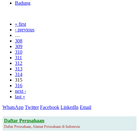
Badung
« first
‹ previous
…
308
309
310
311
312
313
314
315
316
next ›
last »
WhatsApp
Twitter
Facebook
LinkedIn
Email
Daftar Perusahaan
Daftar Perusahaan, Alamat Perusahaan di Indonesia