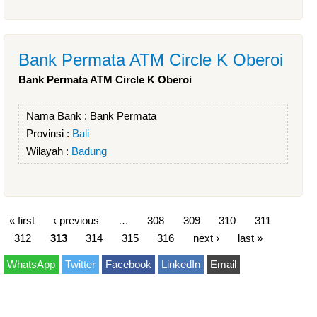
Bank Permata ATM Circle K Oberoi
Bank Permata ATM Circle K Oberoi
Nama Bank :
Bank Permata
Provinsi :
Bali
Wilayah :
Badung
« first
‹ previous
…
308
309
310
311
312
313
314
315
316
next ›
last »
WhatsApp
Twitter
Facebook
LinkedIn
Email