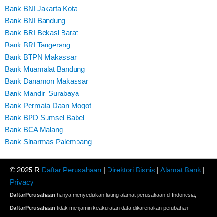
Bank BNI Jakarta Kota
Bank BNI Bandung
Bank BRI Bekasi Barat
Bank BRI Tangerang
Bank BTPN Makassar
Bank Muamalat Bandung
Bank Danamon Makassar
Bank Mandiri Surabaya
Bank Permata Daan Mogot
Bank BPD Sumsel Babel
Bank BCA Malang
Bank Sinarmas Palembang
© 2025 R
Daftar Perusahaan
|
Direktori Bisnis
|
Alamat Bank
|
Privacy
DaftarPerusahaan
hanya menyediakan listing alamat perusahaan di Indonesia,
DaftarPerusahaan
tidak menjamin keakuratan data dikarenakan perubahan