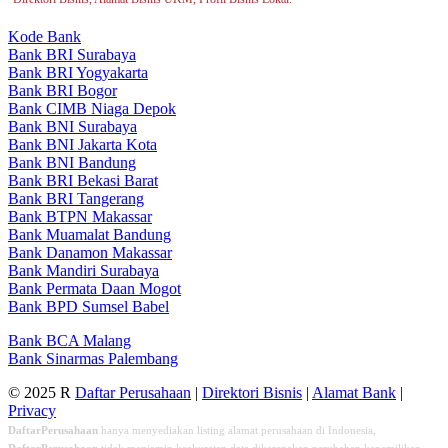
Kode Bank
Bank BRI Surabaya
Bank BRI Yogyakarta
Bank BRI Bogor
Bank CIMB Niaga Depok
Bank BNI Surabaya
Bank BNI Jakarta Kota
Bank BNI Bandung
Bank BRI Bekasi Barat
Bank BRI Tangerang
Bank BTPN Makassar
Bank Muamalat Bandung
Bank Danamon Makassar
Bank Mandiri Surabaya
Bank Permata Daan Mogot
Bank BPD Sumsel Babel
Bank BCA Malang
Bank Sinarmas Palembang
© 2025 R
Daftar Perusahaan
|
Direktori Bisnis
|
Alamat Bank
|
Privacy
DaftarPerusahaan
hanya menyediakan listing alamat perusahaan di Indonesia,
DaftarPerusahaan
tidak menjamin keakuratan data dikarenakan perubahan kepemilikan