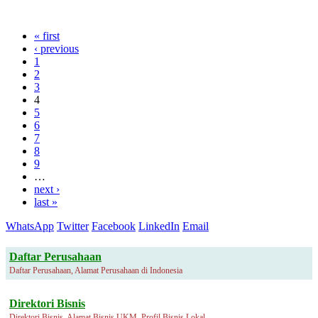
« first
‹ previous
1
2
3
4
5
6
7
8
9
…
next ›
last »
WhatsApp
Twitter
Facebook
LinkedIn
Email
Daftar Perusahaan
Daftar Perusahaan, Alamat Perusahaan di Indonesia
Direktori Bisnis
Direktori Bisnis, Alamat Bisnis UKM, Profil Bisnis Lokal.