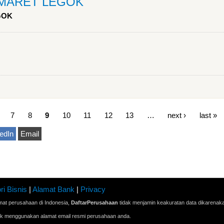
OMARET LEGOK
GOK
7
8
9
10
11
12
13
…
next ›
last »
edIn
Email
ri Bisnis
|
Alamat Bank
|
Privacy
mat perusahaan di Indonesia,
DaftarPerusahaan
tidak menjamin keakuratan data dikarenak
ak menggunakan alamat email resmi perusahaan anda.