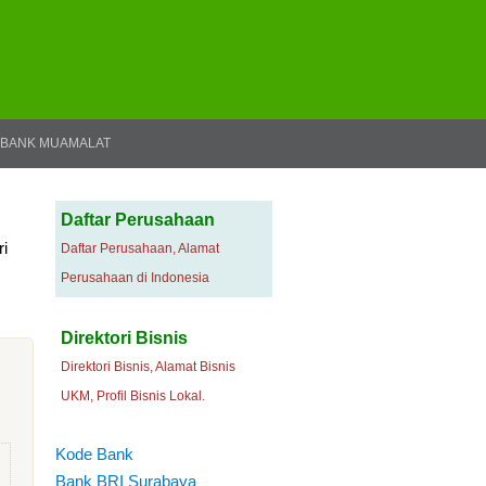
BANK MUAMALAT
Daftar Perusahaan
ri
Daftar Perusahaan, Alamat
Perusahaan di Indonesia
Direktori Bisnis
Direktori Bisnis, Alamat Bisnis
UKM, Profil Bisnis Lokal.
Kode Bank
Bank BRI Surabaya