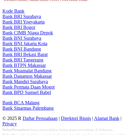
Kode Bank
Bank BRI Surabaya
Bank BRI Yogyakarta
Bank BRI Bogor
Bank CIMB Niaga Depok
Bank BNI Surabaya
Bank BNI Jakarta Kota
Bank BNI Bandung
Bank BRI Bekasi Barat
Bank BRI Tangerang
Bank BTPN Makassar
Bank Muamalat Bandung
Bank Danamon Makassar
Bank Mandiri Surabaya
Bank Permata Daan Mogot
Bank BPD Sumsel Babel
Bank BCA Malang
Bank Sinarmas Palembang
© 2025 R
Daftar Perusahaan
|
Direktori Bisnis
|
Alamat Bank
|
Privacy
DaftarPerusahaan
hanya menyediakan listing alamat perusahaan di Indonesia,
DaftarPerusahaan
tidak menjamin keakuratan data dikarenakan perubahan kepemilikan