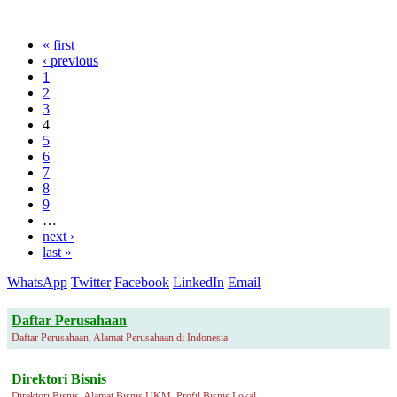
« first
‹ previous
1
2
3
4
5
6
7
8
9
…
next ›
last »
WhatsApp
Twitter
Facebook
LinkedIn
Email
Daftar Perusahaan
Daftar Perusahaan, Alamat Perusahaan di Indonesia
Direktori Bisnis
Direktori Bisnis, Alamat Bisnis UKM, Profil Bisnis Lokal.