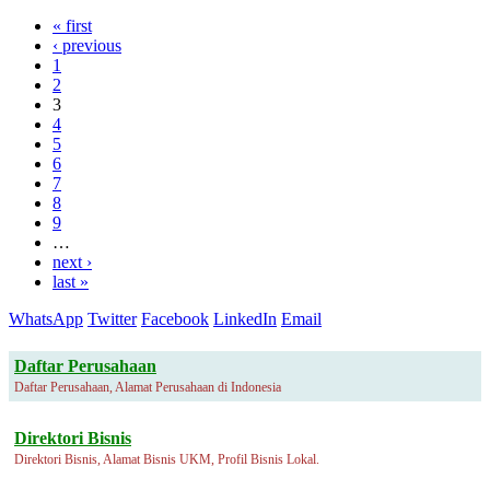
« first
‹ previous
1
2
3
4
5
6
7
8
9
…
next ›
last »
WhatsApp
Twitter
Facebook
LinkedIn
Email
Daftar Perusahaan
Daftar Perusahaan, Alamat Perusahaan di Indonesia
Direktori Bisnis
Direktori Bisnis, Alamat Bisnis UKM, Profil Bisnis Lokal.