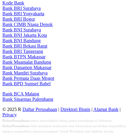
Kode Bank
Bank BRI Surabaya
Bank BRI Yogyakarta
Bank BRI Bogor
Bank CIMB Niaga Depok
Bank BNI Surabaya
Bank BNI Jakarta Kota
Bank BNI Bandung
Bank BRI Bekasi Barat
Bank BRI Tangerang
Bank BTPN Makassar
Bank Muamalat Bandung
Bank Danamon Makassar
Bank Mandiri Surabaya
Bank Permata Daan Mogot
Bank BPD Sumsel Babel
Bank BCA Malang
Bank Sinarmas Palembang
© 2025 R
Daftar Perusahaan
|
Direktori Bisnis
|
Alamat Bank
|
Privacy
DaftarPerusahaan
hanya menyediakan listing alamat perusahaan di Indonesia,
DaftarPerusahaan
tidak menjamin keakuratan data dikarenakan perubahan kepemilikan
ataupun perpindahan alamat perusahaan. Untuk Perubahan data silahkan kontak