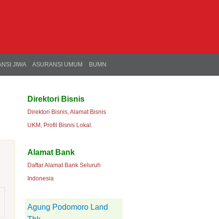
NSI JIWA
ASURANSI UMUM
BUMN
Direktori Bisnis
Direktori Bisnis, Alamat Bisnis
UKM, Profil Bisnis Lokal.
Alamat Bank
Daftar Alamat Bank Seluruh
Indonesia
Agung Podomoro Land