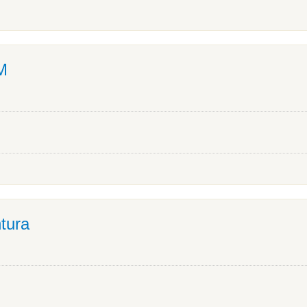
M
tura