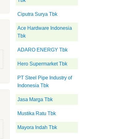
Tbk
Ciputra Surya Tbk
Ace Hardware Indonesia
Tbk
ADARO ENERGY Tbk
Hero Supermarket Tbk
PT Steel Pipe Industry of
Indonesia Tbk
Jasa Marga Tbk
Mustika Ratu Tbk
Mayora Indah Tbk