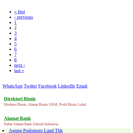
« first
‹ previous
1
2
3
4
5
6
7
8
next ›
last »
WhatsApp
Twitter
Facebook
LinkedIn
Email
Direktori Bisnis
Direktori Bisnis, Alamat Bisnis UKM, Profil Bisnis Lokal.
Alamat Bank
Daftar Alamat Bank Seluruh Indonesia
Agung Podomoro Land Tbk