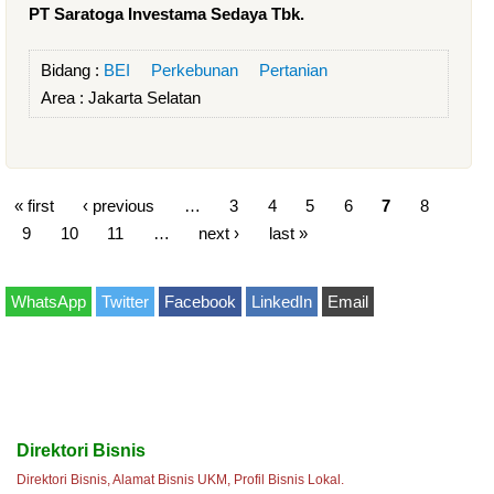
PT Saratoga Investama Sedaya Tbk.
Bidang :
BEI
Perkebunan
Pertanian
Area :
Jakarta Selatan
« first
‹ previous
…
3
4
5
6
7
8
9
10
11
…
next ›
last »
WhatsApp
Twitter
Facebook
LinkedIn
Email
Direktori Bisnis
Direktori Bisnis, Alamat Bisnis UKM, Profil Bisnis Lokal.