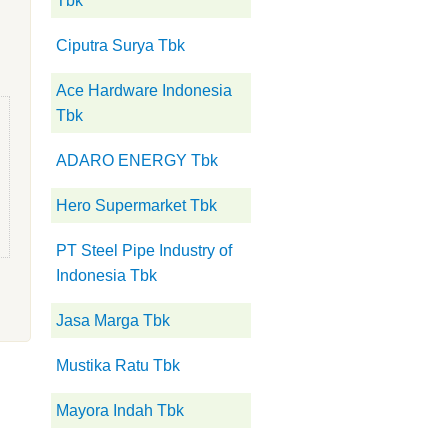
Tbk
Ciputra Surya Tbk
Ace Hardware Indonesia
Tbk
ADARO ENERGY Tbk
Hero Supermarket Tbk
PT Steel Pipe Industry of
Indonesia Tbk
Jasa Marga Tbk
Mustika Ratu Tbk
Mayora Indah Tbk