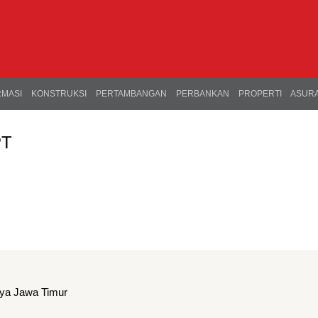
RMASI
KONSTRUKSI
PERTAMBANGAN
PERBANKAN
PROPERTI
ASURA
PT
aya Jawa Timur