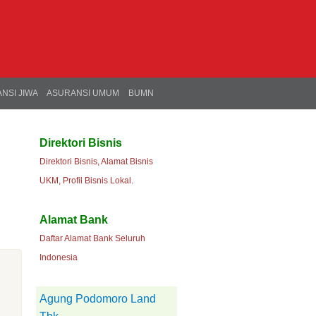
NSI JIWA
ASURANSI UMUM
BUMN
Direktori Bisnis
Direktori Bisnis, Alamat Bisnis
UKM, Profil Bisnis Lokal.
Alamat Bank
Daftar Alamat Bank Seluruh
Indonesia
Agung Podomoro Land