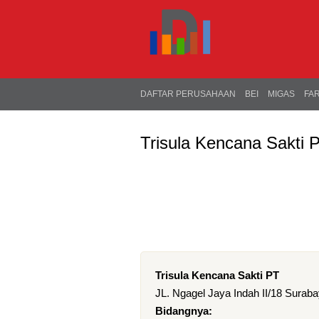
DAFTAR PERUSAHAAN
BEI
MIGAS
FA
Trisula Kencana Sakti 
Trisula Kencana Sakti PT
JL. Ngagel Jaya Indah II/18 Surab
Bidangnya: