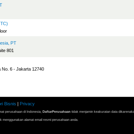
PT
MTC)
loor
esia, PT
uite 801
 No. 6 - Jakarta 12740
ri Bisnis
|
Privacy
mat perusahaan di Indonesia,
DaftarPerusahaan
tidak menjamin keakuratan data dikarenak
ak menggunakan alamat email resmi perusahaan anda.