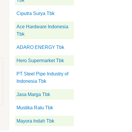
Tbk
Ciputra Surya Tbk
Ace Hardware Indonesia
Tbk
ADARO ENERGY Tbk
Hero Supermarket Tbk
PT Steel Pipe Industry of
Indonesia Tbk
Jasa Marga Tbk
Mustika Ratu Tbk
Mayora Indah Tbk