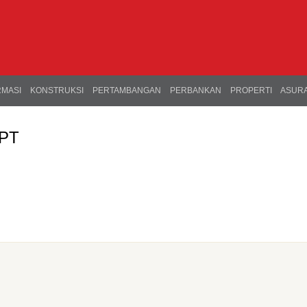
RMASI
KONSTRUKSI
PERTAMBANGAN
PERBANKAN
PROPERTI
ASURA
 PT