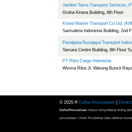
Jardine Tama Transport Services, 
Graha Kirana Building, 8th Floor
Korea Marine Transport Co Ltd. (K
Samudera Indonesia Building, 2nd F
Panalpina Nusajaya Transport Indon
Tamara Centre Building, 8th Floor S
PT Ritra Cargo Indonesia
Wisma Ritra Jl. Warung Buncit Raya
© 2025 R
Daftar Perusahaan
|
Direkto
DaftarPerusahaan
hanya menyediakan listing ala
perusahaan. Untuk Perubahan data silahkan kont