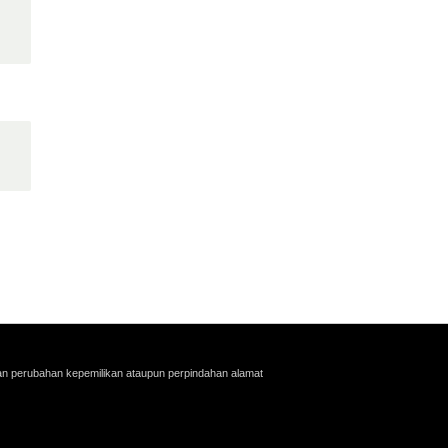
an perubahan kepemilikan ataupun perpindahan alamat