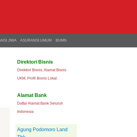
NSI JIWA
ASURANSI UMUM
BUMN
Direktori Bisnis
Direktori Bisnis, Alamat Bisnis
UKM, Profil Bisnis Lokal.
Alamat Bank
Daftar Alamat Bank Seluruh
Indonesia
Agung Podomoro Land