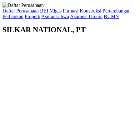
Daftar Perusahaan
BEI
Migas
Farmasi
Konstruksi
Pertambangan
Perbankan
Properti
Asuransi Jiwa
Asuransi Umum
BUMN
SILKAR NATIONAL, PT