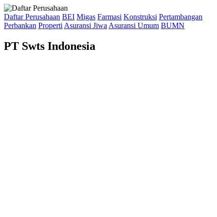
Daftar Perusahaan
BEI
Migas
Farmasi
Konstruksi
Pertambangan
Perbankan
Properti
Asuransi Jiwa
Asuransi Umum
BUMN
PT Swts Indonesia