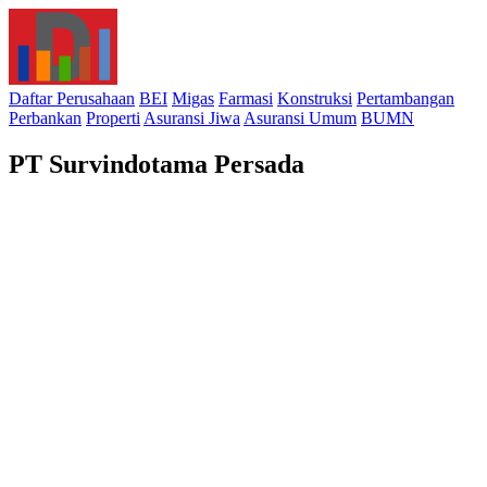
Daftar Perusahaan
BEI
Migas
Farmasi
Konstruksi
Pertambangan
Perbankan
Properti
Asuransi Jiwa
Asuransi Umum
BUMN
PT Survindotama Persada