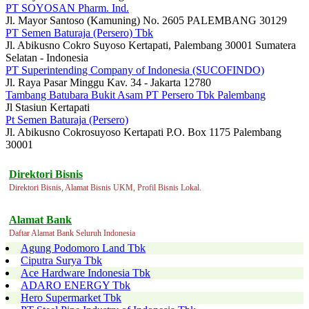
PT SOYOSAN Pharm. Ind.
Jl. Mayor Santoso (Kamuning) No. 2605 PALEMBANG 30129
PT Semen Baturaja (Persero) Tbk
Jl. Abikusno Cokro Suyoso Kertapati, Palembang 30001 Sumatera
Selatan - Indonesia
PT Superintending Company of Indonesia (SUCOFINDO)
Jl. Raya Pasar Minggu Kav. 34 - Jakarta 12780
Tambang Batubara Bukit Asam PT Persero Tbk Palembang
Jl Stasiun Kertapati
Pt Semen Baturaja (Persero)
Jl. Abikusno Cokrosuyoso Kertapati P.O. Box 1175 Palembang
30001
Direktori Bisnis
Direktori Bisnis, Alamat Bisnis UKM, Profil Bisnis Lokal.
Alamat Bank
Daftar Alamat Bank Seluruh Indonesia
Agung Podomoro Land Tbk
Ciputra Surya Tbk
Ace Hardware Indonesia Tbk
ADARO ENERGY Tbk
Hero Supermarket Tbk