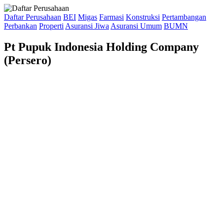
Daftar Perusahaan
BEI
Migas
Farmasi
Konstruksi
Pertambangan
Perbankan
Properti
Asuransi Jiwa
Asuransi Umum
BUMN
Pt Pupuk Indonesia Holding Company
(Persero)