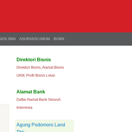
NSI JIWA
ASURANSI UMUM
BUMN
Direktori Bisnis
Direktori Bisnis, Alamat Bisnis
UKM, Profil Bisnis Lokal.
Alamat Bank
Daftar Alamat Bank Seluruh
Indonesia
Agung Podomoro Land