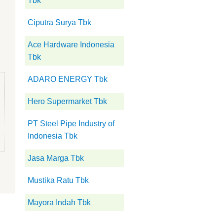
Tbk
Ciputra Surya Tbk
Ace Hardware Indonesia
Tbk
ADARO ENERGY Tbk
Hero Supermarket Tbk
PT Steel Pipe Industry of
Indonesia Tbk
Jasa Marga Tbk
Mustika Ratu Tbk
Mayora Indah Tbk