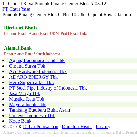
Jl. Ciputat Raya Pondok Pinang Center Blok A.08-12
PT Catur Yasa
Pondok Pinang Center Blok C No. 10 - Jln. Ciputat Raya - Jakarta
Direktori Bisnis
Direktori Bisnis, Alamat Bisnis UKM, Profil Bisnis Lokal.
Alamat Bank
Daftar Alamat Bank Seluruh Indonesia
Agung Podomoro Land Tbk
Ciputra Surya Tbk
Ace Hardware Indonesia Tbk
ADARO ENERGY Tbk
Hero Supermarket Tbk
PT Steel Pipe Industry of Indonesia Tbk
Jasa Marga Tbk
Mustika Ratu Tbk
Mayora Indah Tbk
Tambang Batubara Bukit Asam
Unilever Indonesia Tbk
Kode Bank
© 2025 R
Daftar Perusahaan
|
Direktori Bisnis
|
Privacy
DaftarPerusahaan
hanya menyediakan listing alamat perusahaan di Indonesia,
DaftarPerusa