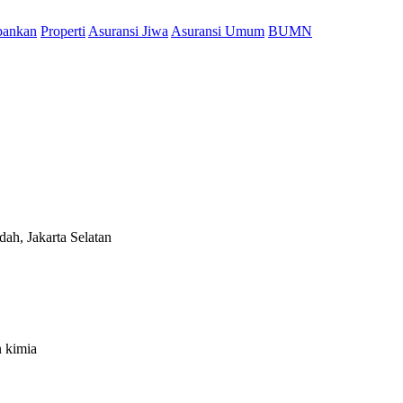
bankan
Properti
Asuransi Jiwa
Asuransi Umum
BUMN
ah, Jakarta Selatan
n kimia