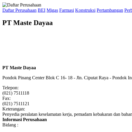
Daftar Perusahaan
BEI
Migas
Farmasi
Konstruksi
Pertambangan
Per
PT Maste Dayaa
PT Maste Dayaa
Pondok Pinang Center Blok C 16- 18 - Jln. Ciputat Raya - Pondok Ind
Telepon:
(021) 7511118
Fax:
(021) 7511121
Keterangan:
Penyedia peralatan keselamatan kerja, pemadam kebakaran dan baha
Informasi Perusahaan
Bidang :