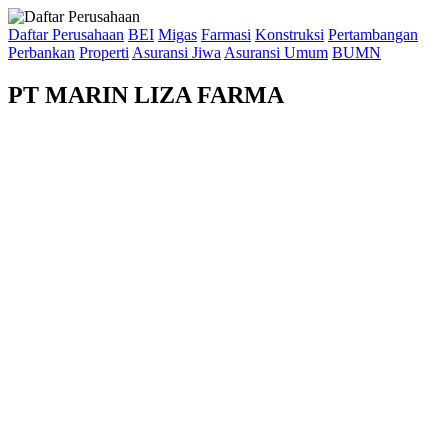
Daftar Perusahaan
BEI
Migas
Farmasi
Konstruksi
Pertambangan
Perbankan
Properti
Asuransi Jiwa
Asuransi Umum
BUMN
PT MARIN LIZA FARMA