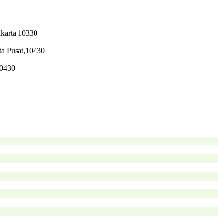
akarta 10330
ta Pusat,10430
10430