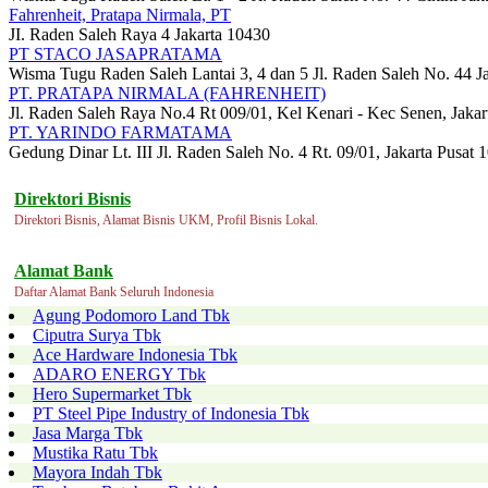
Fahrenheit, Pratapa Nirmala, PT
JI. Raden Saleh Raya 4 Jakarta 10430
PT STACO JASAPRATAMA
Wisma Tugu Raden Saleh Lantai 3, 4 dan 5 Jl. Raden Saleh No. 44 J
PT. PRATAPA NIRMALA (FAHRENHEIT)
Jl. Raden Saleh Raya No.4 Rt 009/01, Kel Kenari - Kec Senen, Jakar
PT. YARINDO FARMATAMA
Gedung Dinar Lt. III Jl. Raden Saleh No. 4 Rt. 09/01, Jakarta Pusat 
Direktori Bisnis
Direktori Bisnis, Alamat Bisnis UKM, Profil Bisnis Lokal.
Alamat Bank
Daftar Alamat Bank Seluruh Indonesia
Agung Podomoro Land Tbk
Ciputra Surya Tbk
Ace Hardware Indonesia Tbk
ADARO ENERGY Tbk
Hero Supermarket Tbk
PT Steel Pipe Industry of Indonesia Tbk
Jasa Marga Tbk
Mustika Ratu Tbk
Mayora Indah Tbk