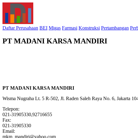
Daftar Perusahaan
BEI
Migas
Farmasi
Konstruksi
Pertambangan
Per
PT MADANI KARSA MANDIRI
PT MADANI KARSA MANDIRI
Wisma Nugraha Lt. 5 R-502, Jl. Raden Saleh Raya No. 6, Jakarta 10
Telepon:
021-31905330,92716655
Fax:
021-31905330
Email:
mkm_mandiri@yahoo.com