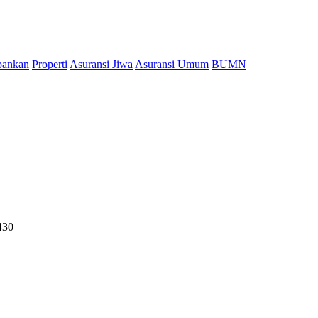
bankan
Properti
Asuransi Jiwa
Asuransi Umum
BUMN
430