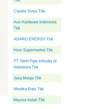
Tbk
Ciputra Surya Tbk
Ace Hardware Indonesia
Tbk
ADARO ENERGY Tbk
Hero Supermarket Tbk
PT Steel Pipe Industry of
Indonesia Tbk
Jasa Marga Tbk
Mustika Ratu Tbk
Mayora Indah Tbk