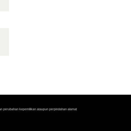
an perubahan kepemilikan ataupun perpindahan alamat