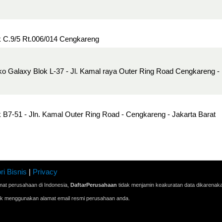
 C.9/5 Rt.006/014 Cengkareng
o Galaxy Blok L-37 - Jl. Kamal raya Outer Ring Road Cengkareng -
B7-51 - Jln. Kamal Outer Ring Road - Cengkareng - Jakarta Barat
ri Bisnis
|
Privacy
mat perusahaan di Indonesia,
DaftarPerusahaan
tidak menjamin keakuratan data dikarenak
ak menggunakan alamat email resmi perusahaan anda.