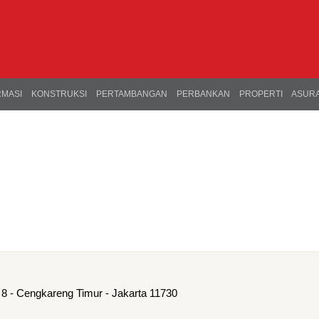
RMASI
KONSTRUKSI
PERTAMBANGAN
PERBANKAN
PROPERTI
ASURA
8 - Cengkareng Timur - Jakarta 11730