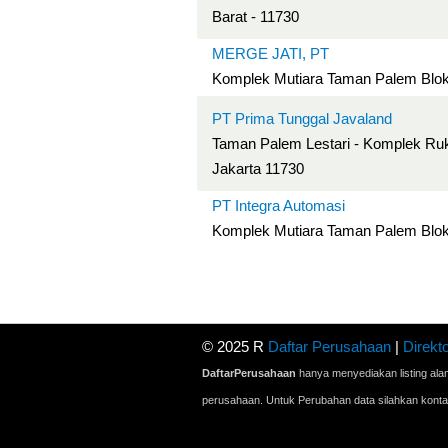
Barat - 11730
MERGE JATI, PT
Komplek Mutiara Taman Palem Blok
PT Prima Tunggal Javaland
Taman Palem Lestari - Komplek Ruk
Jakarta 11730
PT Integra Automasi
Komplek Mutiara Taman Palem Blok 
© 2025 R
Daftar Perusahaan
|
Direkto
DaftarPerusahaan
hanya menyediakan listing ala
perusahaan. Untuk Perubahan data silahkan kont