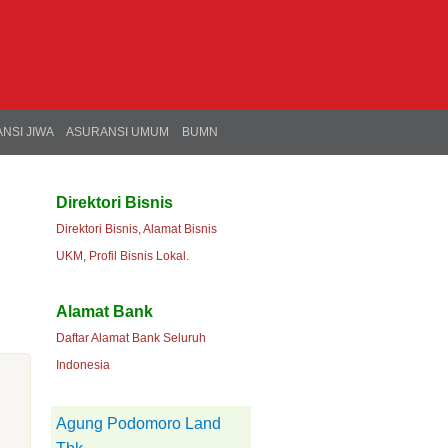
NSI JIWA
ASURANSI UMUM
BUMN
Direktori Bisnis
Direktori Bisnis, Alamat Bisnis
UKM, Profil Bisnis Lokal.
Alamat Bank
Daftar Alamat Bank Seluruh
Indonesia
Agung Podomoro Land