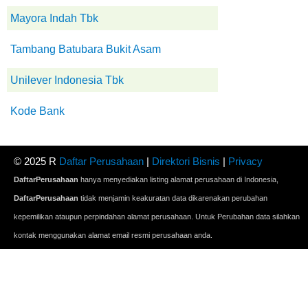
Mayora Indah Tbk
Tambang Batubara Bukit Asam
Unilever Indonesia Tbk
Kode Bank
© 2025 R
Daftar Perusahaan
|
Direktori Bisnis
|
Privacy
DaftarPerusahaan
hanya menyediakan listing alamat perusahaan di Indonesia,
DaftarPerusahaan
tidak menjamin keakuratan data dikarenakan perubahan
kepemilikan ataupun perpindahan alamat perusahaan. Untuk Perubahan data silahkan
kontak menggunakan alamat email resmi perusahaan anda.