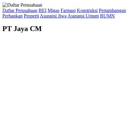
Daftar Perusahaan
BEI
Migas
Farmasi
Konstruksi
Pertambangan
Perbankan
Properti
Asuransi Jiwa
Asuransi Umum
BUMN
PT Jaya CM