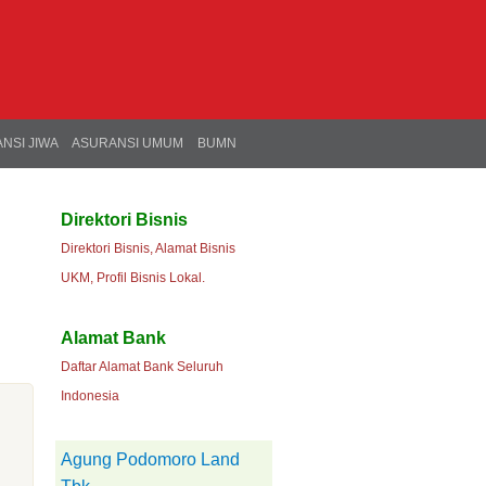
NSI JIWA
ASURANSI UMUM
BUMN
Direktori Bisnis
Direktori Bisnis, Alamat Bisnis
UKM, Profil Bisnis Lokal.
Alamat Bank
Daftar Alamat Bank Seluruh
Indonesia
Agung Podomoro Land