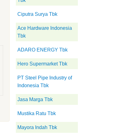
Tbk
Ciputra Surya Tbk
Ace Hardware Indonesia
Tbk
ADARO ENERGY Tbk
Hero Supermarket Tbk
PT Steel Pipe Industry of
Indonesia Tbk
Jasa Marga Tbk
Mustika Ratu Tbk
Mayora Indah Tbk