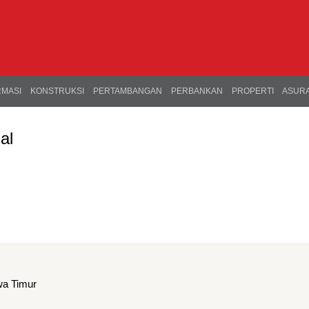
RMASI
KONSTRUKSI
PERTAMBANGAN
PERBANKAN
PROPERTI
ASURA
al
wa Timur