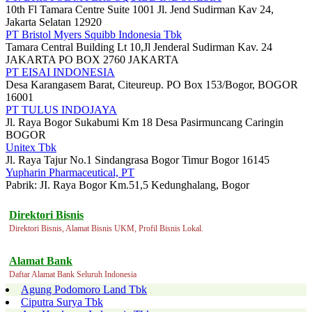
10th Fl Tamara Centre Suite 1001 Jl. Jend Sudirman Kav 24,
Jakarta Selatan 12920
PT Bristol Myers Squibb Indonesia Tbk
Tamara Central Building Lt 10,Jl Jenderal Sudirman Kav. 24
JAKARTA PO BOX 2760 JAKARTA
PT EISAI INDONESIA
Desa Karangasem Barat, Citeureup. PO Box 153/Bogor, BOGOR
16001
PT TULUS INDOJAYA
Jl. Raya Bogor Sukabumi Km 18 Desa Pasirmuncang Caringin
BOGOR
Unitex Tbk
Jl. Raya Tajur No.1 Sindangrasa Bogor Timur Bogor 16145
Yupharin Pharmaceutical, PT
Pabrik: JI. Raya Bogor Km.51,5 Kedunghalang, Bogor
Direktori Bisnis
Direktori Bisnis, Alamat Bisnis UKM, Profil Bisnis Lokal.
Alamat Bank
Daftar Alamat Bank Seluruh Indonesia
Agung Podomoro Land Tbk
Ciputra Surya Tbk