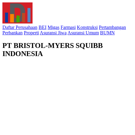
Daftar Perusahaan
BEI
Migas
Farmasi
Konstruksi
Pertambangan
Perbankan
Properti
Asuransi Jiwa
Asuransi Umum
BUMN
PT BRISTOL-MYERS SQUIBB
INDONESIA