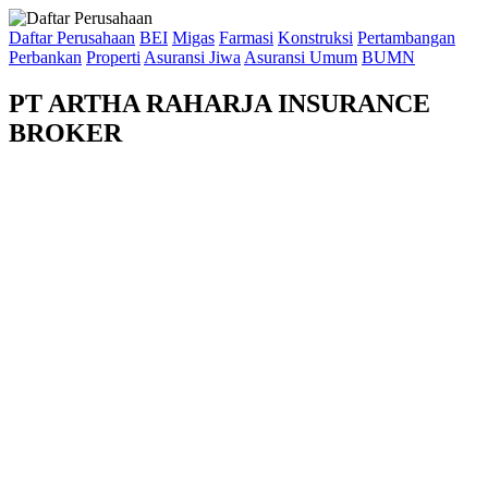
Daftar Perusahaan
BEI
Migas
Farmasi
Konstruksi
Pertambangan
Perbankan
Properti
Asuransi Jiwa
Asuransi Umum
BUMN
PT ARTHA RAHARJA INSURANCE
BROKER