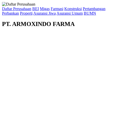
Daftar Perusahaan
BEI
Migas
Farmasi
Konstruksi
Pertambangan
Perbankan
Properti
Asuransi Jiwa
Asuransi Umum
BUMN
PT. ARMOXINDO FARMA