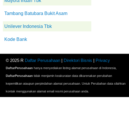
Mayora Indah Tbk
Tambang Batubara Bukit Asam
Unilever Indonesia Tbk
Kode Bank
© 2025 R
Daftar Perusahaan
|
Direktori Bisnis
|
Privacy
DaftarPerusahaan
hanya menyediakan listing alamat perusahaan di Indonesia,
DaftarPerusahaan
tidak menjamin keakuratan data dikarenakan perubahan
kepemilikan ataupun perpindahan alamat perusahaan. Untuk Perubahan data silahkan
kontak menggunakan alamat email resmi perusahaan anda.