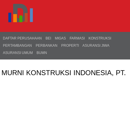
DAFTAR PERUSAHAAN
BEI
MIGAS
FARMASI
KONSTRUKSI
PERTAMBANGAN
PERBANKAN
PROPERTI
ASURANSI JIWA
ASURANSI UMUM
BUMN
MURNI KONSTRUKSI INDONESIA, PT.