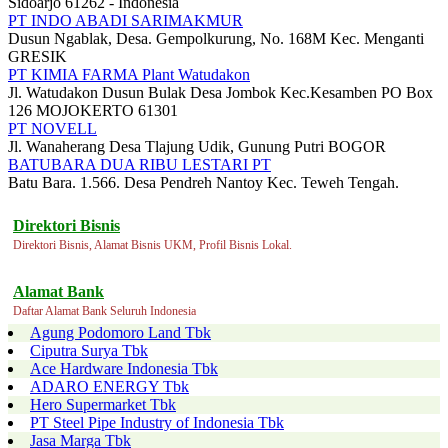
Sidoarjo 61262 - Indonesia
PT INDO ABADI SARIMAKMUR
Dusun Ngablak, Desa. Gempolkurung, No. 168M Kec. Menganti
GRESIK
PT KIMIA FARMA Plant Watudakon
Jl. Watudakon Dusun Bulak Desa Jombok Kec.Kesamben PO Box
126 MOJOKERTO 61301
PT NOVELL
Jl. Wanaherang Desa Tlajung Udik, Gunung Putri BOGOR
BATUBARA DUA RIBU LESTARI PT
Batu Bara. 1.566. Desa Pendreh Nantoy Kec. Teweh Tengah.
Direktori Bisnis
Direktori Bisnis, Alamat Bisnis UKM, Profil Bisnis Lokal.
Alamat Bank
Daftar Alamat Bank Seluruh Indonesia
Agung Podomoro Land Tbk
Ciputra Surya Tbk
Ace Hardware Indonesia Tbk
ADARO ENERGY Tbk
Hero Supermarket Tbk
PT Steel Pipe Industry of Indonesia Tbk
Jasa Marga Tbk