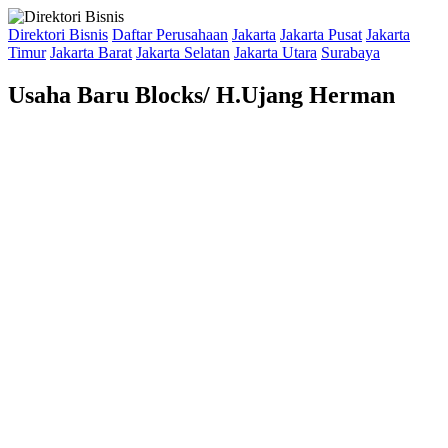
Direktori Bisnis
Daftar Perusahaan
Jakarta
Jakarta Pusat
Jakarta
Timur
Jakarta Barat
Jakarta Selatan
Jakarta Utara
Surabaya
Usaha Baru Blocks/ H.Ujang Herman