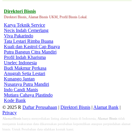
Direktori Bisnis
Direktori Bisnis, Alamat Bisnis UKM, Profil Bisnis Lokal.
Karya Teknik Service
Necis Indah Cemerlang
Viva Pakarindo
Tata Lestari Rimba Buana
Kuali dan Kastrol Cap Buaya
Putra Bangun Citra Mandiri
Profil Indah Kharisma
Unelec Indonesia
Budi Makmur Perkasa
Anugrah Setia Lestari
Kunango Jantan
Nusaraya Putra Mandiri
Indo Candi Manis
Mutiara Cahaya Plastindo
Kode Bank
© 2025 R
Daftar Perusahaan
|
Direktori Bisnis
|
Alamat Bank
|
Privacy
AlamatBisnis
hanya menyediakan listing alamat bisnis di Indonesia,
Alamat Bisnis
tidak
menjamin keakuratan data dikarenakan perubahan kepemilikan ataupun perpindahan alamat
bisnis. Untuk Perubahan data silahkan kontak kami.