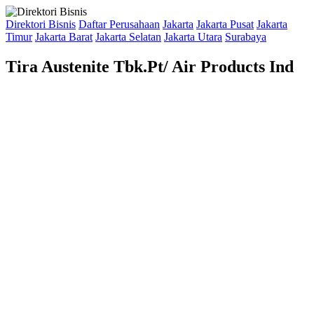
Direktori Bisnis
Daftar Perusahaan
Jakarta
Jakarta Pusat
Jakarta
Timur
Jakarta Barat
Jakarta Selatan
Jakarta Utara
Surabaya
Tira Austenite Tbk.Pt/ Air Products Ind