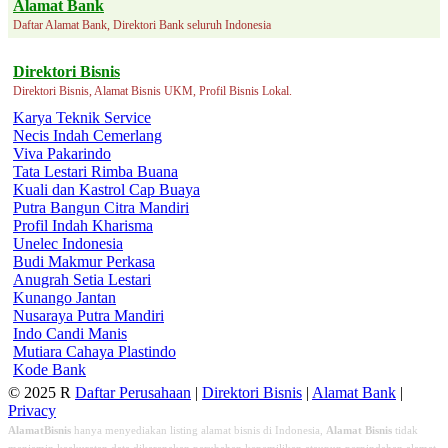
Alamat Bank
Daftar Alamat Bank, Direktori Bank seluruh Indonesia
Direktori Bisnis
Direktori Bisnis, Alamat Bisnis UKM, Profil Bisnis Lokal.
Karya Teknik Service
Necis Indah Cemerlang
Viva Pakarindo
Tata Lestari Rimba Buana
Kuali dan Kastrol Cap Buaya
Putra Bangun Citra Mandiri
Profil Indah Kharisma
Unelec Indonesia
Budi Makmur Perkasa
Anugrah Setia Lestari
Kunango Jantan
Nusaraya Putra Mandiri
Indo Candi Manis
Mutiara Cahaya Plastindo
Kode Bank
© 2025 R
Daftar Perusahaan
|
Direktori Bisnis
|
Alamat Bank
|
Privacy
AlamatBisnis
hanya menyediakan listing alamat bisnis di Indonesia,
Alamat Bisnis
tidak
menjamin keakuratan data dikarenakan perubahan kepemilikan ataupun perpindahan alamat