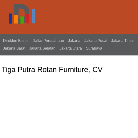
Direktori Bisnis
Daftar Perusahaan
Jakarta
Jakarta Pusat
Jakarta Timur
Jakarta Barat
Jakarta Selatan
Jakarta Utara
Surabaya
Tiga Putra Rotan Furniture, CV