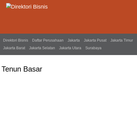
Direktori Bisnis
Daftar Perusahaan
Jakarta
Jakarta Pusat
Jakarta Timur
Jakarta Barat
Jakarta Selatan
Jakarta Utara
Surabaya
Tenun Basar