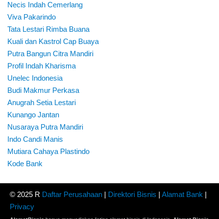
Necis Indah Cemerlang
Viva Pakarindo
Tata Lestari Rimba Buana
Kuali dan Kastrol Cap Buaya
Putra Bangun Citra Mandiri
Profil Indah Kharisma
Unelec Indonesia
Budi Makmur Perkasa
Anugrah Setia Lestari
Kunango Jantan
Nusaraya Putra Mandiri
Indo Candi Manis
Mutiara Cahaya Plastindo
Kode Bank
© 2025 R
Daftar Perusahaan
|
Direktori Bisnis
|
Alamat Bank
|
Privacy