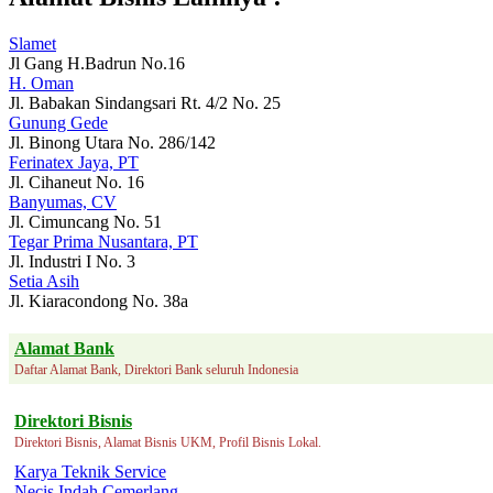
Slamet
Jl Gang H.Badrun No.16
H. Oman
Jl. Babakan Sindangsari Rt. 4/2 No. 25
Gunung Gede
Jl. Binong Utara No. 286/142
Ferinatex Jaya, PT
Jl. Cihaneut No. 16
Banyumas, CV
Jl. Cimuncang No. 51
Tegar Prima Nusantara, PT
Jl. Industri I No. 3
Setia Asih
Jl. Kiaracondong No. 38a
Alamat Bank
Daftar Alamat Bank, Direktori Bank seluruh Indonesia
Direktori Bisnis
Direktori Bisnis, Alamat Bisnis UKM, Profil Bisnis Lokal.
Karya Teknik Service
Necis Indah Cemerlang