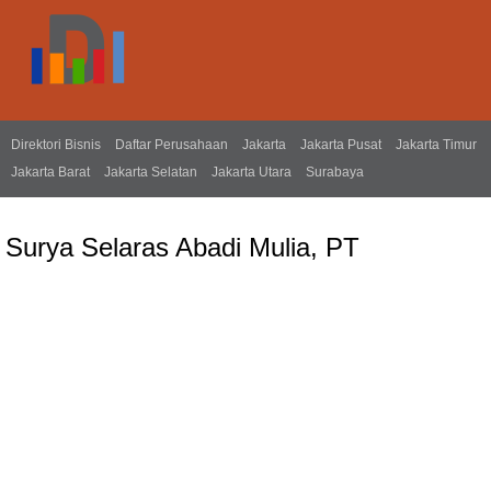
Direktori Bisnis
Daftar Perusahaan
Jakarta
Jakarta Pusat
Jakarta Timur
Jakarta Barat
Jakarta Selatan
Jakarta Utara
Surabaya
Surya Selaras Abadi Mulia, PT