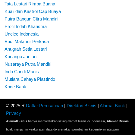
Tata Lestari Rimba Buana
Kuali dan Kastrol Cap Buaya
Putra Bangun Citra Mandiri
Profil Indah Kharisma
Unelec Indonesia
Budi Makmur Perkasa
Anugrah Setia Lestari
Kunango Jantan
Nusaraya Putra Mandiri
Indo Candi Manis
Mutiara Cahaya Plastindo
Kode Bank
© 2025 R
Daftar Perusahaan
|
Direktori Bisnis
|
Alamat Bank
|
Privacy
AlamatBisnis
hanya menyediakan listing alamat bisnis di Indonesia,
Alamat Bisnis
tidak menjamin keakuratan data dikarenakan perubahan kepemilikan ataupun