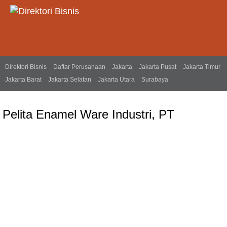
Direktori Bisnis
Daftar Perusahaan
Jakarta
Jakarta Pusat
Jakarta Timur
Jakarta Barat
Jakarta Selatan
Jakarta Utara
Surabaya
Pelita Enamel Ware Industri, PT