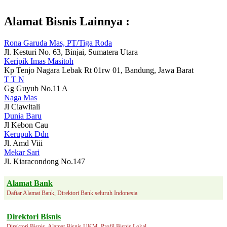
Alamat Bisnis Lainnya :
Rona Garuda Mas, PT/Tiga Roda
Jl. Kesturi No. 63, Binjai, Sumatera Utara
Keripik Imas Masitoh
Kp Tenjo Nagara Lebak Rt 01rw 01, Bandung, Jawa Barat
T T N
Gg Guyub No.11 A
Naga Mas
Jl Ciawitali
Dunia Baru
Jl Kebon Cau
Kerupuk Ddn
Jl. Amd Viii
Mekar Sari
Jl. Kiaracondong No.147
Alamat Bank
Daftar Alamat Bank, Direktori Bank seluruh Indonesia
Direktori Bisnis
Direktori Bisnis, Alamat Bisnis UKM, Profil Bisnis Lokal.