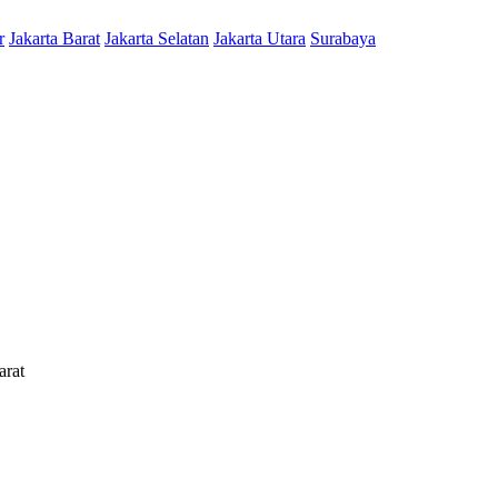
r
Jakarta Barat
Jakarta Selatan
Jakarta Utara
Surabaya
arat