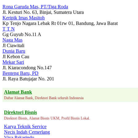
Rona Garuda Mas, PT/Tiga Roda
Jl. Kesturi No. 63, Binjai, Sumatera Utara
Keripik Imas Masitoh
Kp Tenjo Nagara Lebak Rt 01rw 01, Bandung, Jawa Barat
T T N
Gg Guyub No.11 A
Naga Mas
Jl Ciawitali
Dunia Baru
Jl Kebon Cau
Mekar Sari
Jl. Kiaracondong No.147
Benteng Baru, PD
Jl. Raya Batujajar No. 201
Alamat Bank
Daftar Alamat Bank, Direktori Bank seluruh Indonesia
Direktori Bisnis
Direktori Bisnis, Alamat Bisnis UKM, Profil Bisnis Lokal.
Karya Teknik Service
Necis Indah Cemerlang
Viva Pakarindo