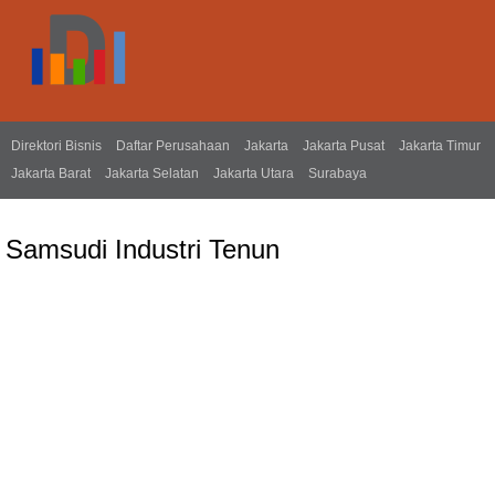
Direktori Bisnis
Daftar Perusahaan
Jakarta
Jakarta Pusat
Jakarta Timur
Jakarta Barat
Jakarta Selatan
Jakarta Utara
Surabaya
Samsudi Industri Tenun